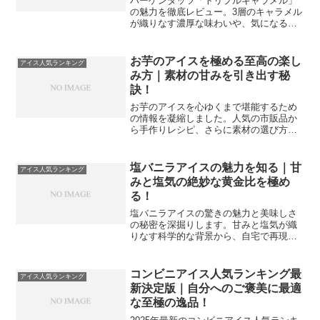
ハーゲンダッツ「トリプルキャラメル」
の魅力を徹底レビュー。3層のキャラメル
が織りなす濃厚な味わいや、気になるカ
ロリー、期間限定の販売店情報まで詳し
く解説します。ステーキ後の贅沢なデザ
ートとして選ばれる理由や、より美味し
お芋のアイスを極める至高の楽し
アイス人気ランキング
く食べるためのコツをプロの視点で伝授
み方｜素材の甘みを引き出す秘
する保存版記事です。
訣！
お芋のアイスを心ゆくまで堪能するため
の情報を凝縮しました。人気の市販品か
ら手作りレシピ、さらに素材の選び方ま
で網羅的に紹介します。お芋本来の濃厚
な甘みとアイスの冷たさが生み出す至福
のハーモニーを知りたい方は必見です。
塩バニラアイスの魅力を知る｜甘
アイス人気ランキング
毎日のデザートタイムを格上げする具体
みと塩気の絶妙な黄金比を極め
的なヒントが満載ですよ。
る！
塩バニラアイスの驚きの魅力と美味しさ
の秘密を深掘りします。甘みと塩気が織
りなす科学的な背景から、自宅で再現で
きる究極のレシピ、さらにはステーキな
どの肉料理との意外な相性まで詳しく解
説。自分へのご褒美やギフト選びに役立
コンビニアイス人気ランキング最
アイス人気ランキング
つ、塩バニラアイスの極意を凝縮してお
新決定版｜自分へのご褒美に最適
届けする完全ガイドです。
な至極の逸品！