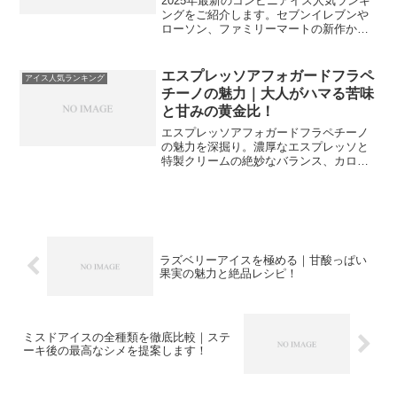
2025年最新のコンビニアイス人気ランキ
ングをご紹介します。セブンイレブンや
ローソン、ファミリーマートの新作から
定番まで、アイスマニアが厳選したおす
すめ商品を集計しました。濃厚なミルク
感やさっぱりしたシャーベットなど、贅
エスプレッソアフォガードフラペ
アイス人気ランキング
沢なひとときを彩る最高のアイスを見つ
チーノの魅力｜大人がハマる苦味
けるための決定版ガイドです。
と甘みの黄金比！
エスプレッソアフォガードフラペチーノ
の魅力を深掘り。濃厚なエスプレッソと
特製クリームの絶妙なバランス、カロリ
ー情報やおすすめのカスタマイズ術、さ
らには自宅での再現方法まで徹底的に解
説します。ステーキなどの満足感のある
食事を楽しんだ後の至福の一杯として、
大人の楽しみ方を見つけてください。
ラズベリーアイスを極める｜甘酸っぱい
果実の魅力と絶品レシピ！
ミスドアイスの全種類を徹底比較｜ステ
ーキ後の最高なシメを提案します！