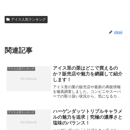
アイス人気ランキング
okaji
関連記事
アイス里の栗はどこで買えるの
アイス人気ランキング
か？販売店や魅力を網羅して紹介
します！
アイス里の栗の販売店や最新の再販情報
を徹底調査しました。コンビニやスーパ
ーでの取り扱い状況から、気になるカロ
リーや原材料、SNSでのリアルな口コミ
まで詳細に解説します。ステーキの後の
デザートにも最適な、栗の粒感が際立つ
ハーゲンダッツトリプルキャラメ
アイス人気ランキング
名作アイスの魅力を今すぐチェックしま
ルの魅力を追求｜究極の濃厚さと
しょう。
塩味のバランス！