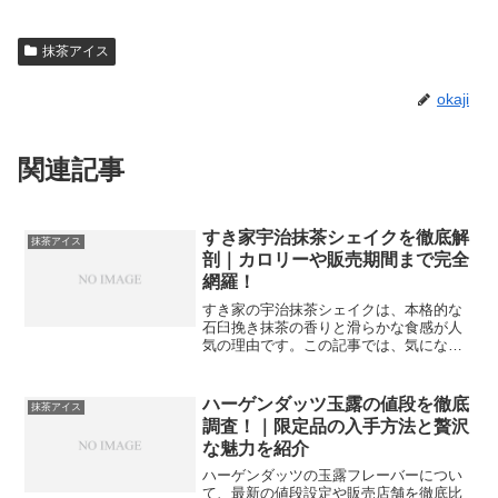
抹茶アイス
okaji
関連記事
すき家宇治抹茶シェイクを徹底解
抹茶アイス
剖｜カロリーや販売期間まで完全
網羅！
すき家の宇治抹茶シェイクは、本格的な
石臼挽き抹茶の香りと滑らかな食感が人
気の理由です。この記事では、気になる
カロリーや栄養成分、販売期間といった
基本情報から、ステーキなどの肉料理の
後に楽しむメリットまで詳しく解説しま
ハーゲンダッツ玉露の値段を徹底
抹茶アイス
す。美味しい飲み方やアレンジのコツを
調査！｜限定品の入手方法と贅沢
知って、至福のデザートタイムを楽しみ
な魅力を紹介
ましょう。
ハーゲンダッツの玉露フレーバーについ
て、最新の値段設定や販売店舗を徹底比