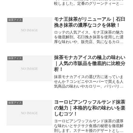
較しました。定番のグリーンティーとの
違いや、期間限定のプレミアムな味わ
い、少しでも安く手に入れるための購入
のコツまで詳しく解説します。最高級の
モナ王抹茶がリニューアル｜石臼
抹茶アイス
アイスクリーム体験を求めている方は、
挽き抹茶の濃厚なコクを体験！
ぜひこの記事を参考にしてください。
ロッテの人気アイス、モナ王抹茶の魅力
を徹底解剖。石臼挽き抹茶を使用した濃
厚な味わいや、販売店、気になるカロリ
ー、さらにはステーキ後のデザートとし
ての相性まで網羅しました。満足感たっ
ぷりの160mlサイズで、至福のティータイ
抹茶モナカアイスの極上の味わい
抹茶アイス
ムを楽しむための情報を紹介します。
｜人気の市販品を徹底的に比較分
析！
抹茶モナカアイスの選び方に迷っていま
せんか？コンビニやスーパーで買える人
気商品の味わいやカロリー、パリパリ感
を徹底比較しました。濃厚な抹茶の風味
と香ばしい最中の絶妙なバランスを楽し
むための秘訣を紹介します。自分好みの
ヨーロピアンワッフルサンド抹茶
抹茶アイス
逸品を見つけて贅沢な時間を過ごしまし
の魅力｜本格的な和の味わいを楽
ょう。
しむコツ！
ヨーロピアンワッフルサンド抹茶の濃厚
な味わいとサクサク食感の秘密を徹底解
剖します。ステーキ後のデザートとして