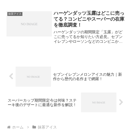
も最適な理由や、コンビニでの販売情
報、カロリーまで詳しく網羅。抹茶アイ
ス好きなら見逃せない、贅沢なひととき
ハーゲンダッツ玉露はどこに売っ
抹茶アイス
を楽しむための具体的な魅力を専門家の
てる？コンビニやスーパーの在庫
視点で紹介します。
を徹底調査！
ハーゲンダッツの期間限定「玉露」がど
こに売ってるか知りたい方必見。セブン
イレブンやローソンなどのコンビニか
ら、イオンといったスーパーの目撃情
報、オンライン通販の在庫状況まで網羅
しました。幻の玉露アイスを確実に手に
入れるための賢い探し方や、抹茶との味
の違いも詳しくお届けします。
セブンイレブンメロンアイスの魅力｜新
作から歴代の名作まで網羅！
スーパーカップ期間限定今は何味？ステ
ーキ後のデザートに最適な新作を解説！
ホーム
抹茶アイス