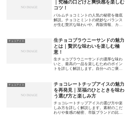
｜究極の口どけと爽快感を楽しむ
コツ！
パルムチョコミントの人気の秘密を徹底
解説。チョコとミントの絶妙なバランス
が生む贅沢な味わいや、再販情報、カロ
リーまで網羅しました。至福の時間を過
ごしたいあなたへ、アイスマニアが教え
る最高の食べ方やアレンジも紹介しま
生チョコブラウニーサンドの魅力
チョコアイス
す。この記事を読めば、パルムの魅力を
とは｜贅沢な味わいを楽しむ極
再発見できるはずです。
意！
生チョコブラウニーサンドの濃厚な味わ
いと、最高の一品を楽しむためのポイン
トを詳しく解説します。自分へのご褒美
や大切な方へのギフトに最適な、口どけ
滑らかなスイーツの魅力を深掘りしまし
た。お取り寄せや手作りで失敗しないた
チョコレートチップアイスの魅力
チョコアイス
めのコツを学び、贅沢なティータイムを
を再発見｜至福のひとときを味わ
過ごしましょう。
う選び方と楽しみ方
チョコレートチップアイスの選び方や楽
しみ方を詳しく解説します。素材のこだ
わりや食感の秘密、市販ブランドの比較
から自家製レシピのコツまで網羅。ステ
ーキの後のデザートとしても最適な、甘
さと食感の黄金バランスを知りたい方は
必見です。至福のスイーツ体験をこの記