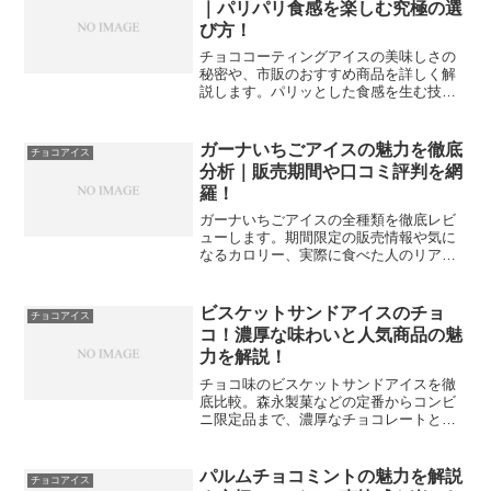
｜パリパリ食感を楽しむ究極の選
び方！
チョココーティングアイスの美味しさの
秘密や、市販のおすすめ商品を詳しく解
説します。パリッとした食感を生む技術
から、自宅で手作りする際のコツ、お酒
やコーヒーとの意外なペアリングまで幅
広く紹介。アイス好きなら知っておきた
ガーナいちごアイスの魅力を徹底
チョコアイス
い知識を凝縮した、満足度の高い保存版
分析｜販売期間や口コミ評判を網
記事です。
羅！
ガーナいちごアイスの全種類を徹底レビ
ューします。期間限定の販売情報や気に
なるカロリー、実際に食べた人のリアル
な口コミまで詳しく解説。甘酸っぱい苺
と濃厚チョコが織りなす贅沢な味わいの
秘密や、コンビニでの買いやすさなど、
ビスケットサンドアイスのチョ
チョコアイス
ファンなら知っておきたい情報を網羅し
コ！濃厚な味わいと人気商品の魅
ました。
力を解説！
チョコ味のビスケットサンドアイスを徹
底比較。森永製菓などの定番からコンビ
ニ限定品まで、濃厚なチョコレートとビ
スケットが織りなす至福の食感を詳しく
解説します。自分へのご褒美にぴったり
な一品を見つけるための、専門家による
パルムチョコミントの魅力を解説
チョコアイス
選び方のポイントも必見です。