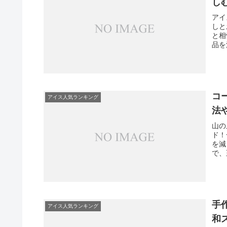
し
アイ
しと
と相
品を
な1
コ
アイス人気ランキング
法
山の
ド！
を減
で、
の保
手
アイス人気ランキング
和