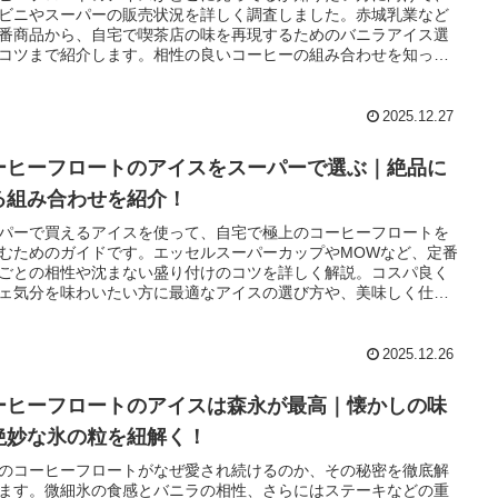
ビニやスーパーの販売状況を詳しく調査しました。赤城乳業など
番商品から、自宅で喫茶店の味を再現するためのバニラアイス選
コツまで紹介します。相性の良いコーヒーの組み合わせを知っ
自分だけの至福の一杯を楽しみましょう。
2025.12.27
ーヒーフロートのアイスをスーパーで選ぶ｜絶品に
る組み合わせを紹介！
パーで買えるアイスを使って、自宅で極上のコーヒーフロートを
むためのガイドです。エッセルスーパーカップやMOWなど、定番
ごとの相性や沈まない盛り付けのコツを詳しく解説。コスパ良く
ェ気分を味わいたい方に最適なアイスの選び方や、美味しく仕上
裏技まで網羅しています。
2025.12.26
ーヒーフロートのアイスは森永が最高｜懐かしの味
絶妙な氷の粒を紐解く！
のコーヒーフロートがなぜ愛され続けるのか、その秘密を徹底解
ます。微細氷の食感とバニラの相性、さらにはステーキなどの重