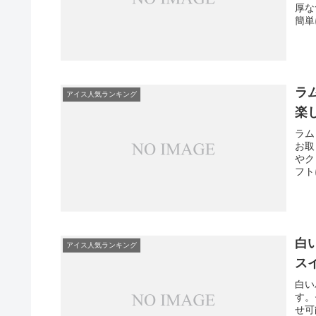
厚な
簡単
今日
ラ
アイス人気ランキング
楽
ラム
お取
やク
フト
用く
白
アイス人気ランキング
ス
白い
す。
せ可