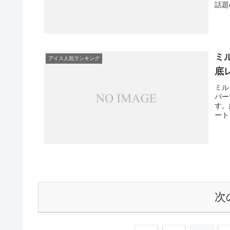
話題
まし
ミ
アイス人気ランキング
底
ミル
パー
す。
ート
てい
次