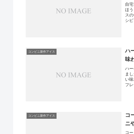
自宅
ほう
スの
シピ
おう
ハ
コンビニ新作アイス
味
ハー
まし
い味
フレ
を賢
コ
コンビニ新作アイス
ニ
コー