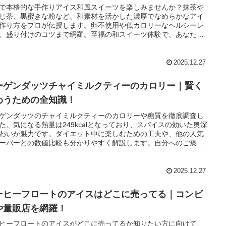
で本格的な手作りアイス和風スイーツを楽しみませんか？抹茶や
じ茶、黒蜜きな粉など、和素材を活かした濃厚でなめらかなアイ
作り方をプロが伝授します。卵不使用や低カロリーなヘルシーレ
、盛り付けのコツまで網羅。至福の和スイーツ体験で、あなたの
ち時間を豊かに彩りましょう。
2025.12.27
ーゲンダッツチャイミルクティーのカロリー｜賢く
わうための全知識！
ゲンダッツのチャイミルクティーのカロリーや糖質を徹底調査し
た。気になる熱量は249kcalとなっており、スパイスの効いた奥深
わいが魅力です。ダイエット中に楽しむための工夫や、他の人気
ーバーとの数値比較も分かりやすく解説します。自分へのご褒美
く選ぶための参考にしてください。
2025.12.27
ーヒーフロートのアイスはどこに売ってる｜コンビ
や量販店を網羅！
ヒーフロートのアイスがどこに売ってるか知りたい方に向けて、