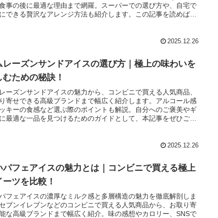
食事の後に最適な理由まで網羅。スーパーでの選び方や、自宅で
にできる贅沢なアレンジ方法も紹介します。この記事を読めば、
のアイスがもっと楽しみになるはずです。
2025.12.26
ムレーズンサンドアイスの選び方｜極上の味わいを
しむための秘訣！
レーズンサンドアイスの魅力から、コンビニで買える人気商品、
り寄せできる高級ブランドまで幅広く紹介します。アルコール感
ッキーの食感など選ぶ際のポイントも解説。自分へのご褒美やギ
に最適な一品を見つけるためのガイドとして、本記事をぜひご活
ださい。
2025.12.26
いパフェアイスの魅力とは｜コンビニで買える極上
イーツを比較！
パフェアイスの濃厚なミルク感と多層構造の魅力を徹底解剖しま
セブンイレブンなどのコンビニで買える人気商品から、お取り寄
能な高級ブランドまで幅広く紹介。味の感想やカロリー、SNSで