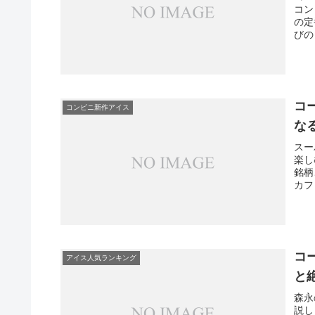
コン
の定
びの
て、
コ
コンビニ新作アイス
な
スー
楽し
銘柄
カフ
げる
コ
アイス人気ランキング
と
森永
説し