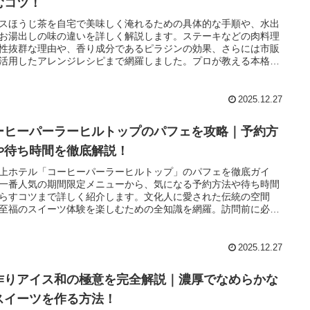
むコツ！
スほうじ茶を自宅で美味しく淹れるための具体的な手順や、水出
お湯出しの味の違いを詳しく解説します。ステーキなどの肉料理
性抜群な理由や、香り成分であるピラジンの効果、さらには市販
活用したアレンジレシピまで網羅しました。プロが教える本格的
杯で、贅沢なリラックスタイムを過ごしましょう。
2025.12.27
ーヒーパーラーヒルトップのパフェを攻略｜予約方
や待ち時間を徹底解説！
上ホテル「コーヒーパーラーヒルトップ」のパフェを徹底ガイ
一番人気の期間限定メニューから、気になる予約方法や待ち時間
らすコツまで詳しく紹介します。文化人に愛された伝統の空間
至福のスイーツ体験を楽しむための全知識を網羅。訪問前に必読
存版です。
2025.12.27
作りアイス和の極意を完全解説｜濃厚でなめらかな
スイーツを作る方法！