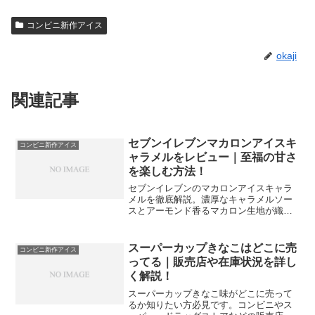
コンビニ新作アイス
okaji
関連記事
セブンイレブンマカロンアイスキ
コンビニ新作アイス
ャラメルをレビュー｜至福の甘さ
を楽しむ方法！
セブンイレブンのマカロンアイスキャラ
メルを徹底解説。濃厚なキャラメルソー
スとアーモンド香るマカロン生地が織り
なす贅沢な味わい、気になるカロリーや
販売情報を網羅しました。ステーキなど
の肉料理の後のデザートにも最適な、限
スーパーカップきなこはどこに売
コンビニ新作アイス
定アイスの魅力を余すことなくお届けし
ってる｜販売店や在庫状況を詳し
ます。
く解説！
スーパーカップきなこ味がどこに売って
るか知りたい方必見です。コンビニやス