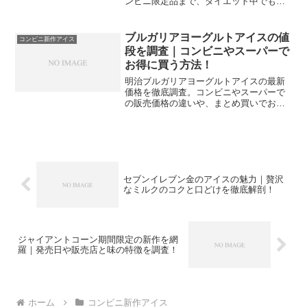
ンビニ限定品まで、ダイエット中でも太
りにくい食べ方のコツや低カロリーレシ
ピを紹介します。食後のデザートとして
楽しむための栄養成分知識を身につけ、
ブルガリアヨーグルトアイスの値
コンビニ新作アイス
罪悪感なくアイスを堪能しましょう。
段を調査｜コンビニやスーパーで
お得に買う方法！
明治ブルガリアヨーグルトアイスの最新
価格を徹底調査。コンビニやスーパーで
の販売価格の違いや、まとめ買いでお得
に手に入れる方法、さらにカロリーや成
分、口コミまで詳しく解説します。コス
パ良くヘルシーなアイスを楽しみたい方
は、この記事で最安値情報をチェックし
てください。
セブンイレブン金のアイスの魅力｜贅沢
なミルクのコクと口どけを徹底解剖！
ジャイアントコーン期間限定の新作を網
羅｜発売日や販売店と味の特徴を調査！
ホーム
コンビニ新作アイス