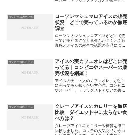
ーパー、ドラッグストアなどの販売店舗
から、ネット通販の在庫状況まで徹底調
査しました。売り切れ時の探し方や再販
情報、実際に食べた方の口コミも紹介し
ローソンマシュマロアイスの販売
コンビニ新作アイス
ますので、ぜひ最後までチェックして入
状況｜どこで売っているのか徹底
手してください。
調査！
ローソンのマシュマロアイスがどこで売
っているか気になりませんか？ふわふわ
食感とアイスの融合で話題の商品につい
て、最新の販売状況や在庫の探し方、実
際に食べた感想を詳しく解説します。店
舗での見つけ方や代替品の提案まで網
アイスの実カフェオレはどこに売
コンビニ新作アイス
羅。今すぐ詳細をチェックして至福のス
ってる｜コンビニやスーパーの販
イーツ体験を楽しみましょう。
売状況を網羅！
アイスの実「大人のカフェオレ」がどこ
に売ってるか知りたい方必見。コンビニ
やスーパー、ドラッグストアなどの販売
店情報を詳しくまとめました。通販での
箱買い情報や、在庫がない時の対処法も
解説します。この記事を読めば、お目当
クレープアイスのカロリーを徹底
コンビニ新作アイス
てのカフェオレ味を効率よく手に入れる
比較｜ダイエット中に太らない食
方法が分かります！
べ方は？
クレープアイスのカロリーや糖質を徹底
比較しました。ロッテの人気商品からコ