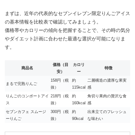
まずは、近年の代表的なセブンイレブン限定りんごアイス
の基本情報を比較表で確認してみましょう。
価格帯やカロリーの傾向を把握することで、その時の気分
やダイエット計画に合わせた最適な選択が可能になりま
す。
価格（目
カロリ
商品名
特徴
安）
ー
158円（税
約
二層構造の濃厚な果実
まるで完熟りんご
抜）
115kcal
感
りんごのコンポートアイ
218円（税
約
角切り果肉の贅沢な食
ス
抜）
160kcal
感
セブンカフェ スムージ
300円（税
約
出来立てのフレッシュ
ーりんご
抜）
90kcal
な味わい