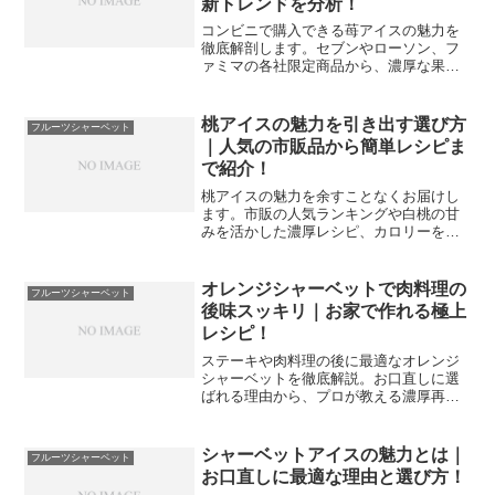
新トレンドを分析！
コンビニで購入できる苺アイスの魅力を
徹底解剖します。セブンやローソン、フ
ァミマの各社限定商品から、濃厚な果肉
感を楽しめる定番商品まで、プロの視点
で詳しくレビュー。旬の味わいを手軽に
楽しむための選び方や、満足度を高める
桃アイスの魅力を引き出す選び方
フルーツシャーベット
食べ合わせのコツも紹介します。あなた
｜人気の市販品から簡単レシピま
にぴったりの一品を見つけましょう。
で紹介！
桃アイスの魅力を余すことなくお届けし
ます。市販の人気ランキングや白桃の甘
みを活かした濃厚レシピ、カロリーを抑
えたヘルシーな楽しみ方まで網羅しまし
た。旬の味覚を一年中楽しむための保存
術やアレンジ方法も詳しく解説。最高の
オレンジシャーベットで肉料理の
フルーツシャーベット
一品を見つけたい方は必見の内容です。
後味スッキリ｜お家で作れる極上
レシピ！
ステーキや肉料理の後に最適なオレンジ
シャーベットを徹底解説。お口直しに選
ばれる理由から、プロが教える濃厚再現
レシピ、市販の人気商品比較まで網羅し
ました。自宅で簡単に作れる冷たいデザ
ートで、食事の満足度をワンランク上げ
シャーベットアイスの魅力とは｜
フルーツシャーベット
ましょう。
お口直しに最適な理由と選び方！