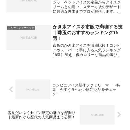
シャーベットアイスの定義からアイスク
リームとの違い、ステーキ後のデザート
に最適な理由までプロが解説します。果
汁感あふれる選び方や、お口直しとして
の驚きの効果を知れば、いつもの食事が
さらに贅沢な時間に変わります。低カロ
かき氷アイスを市販で満喫する技
フルーツシャーベット
リーで健康的な魅力を深掘りした保存版
｜珠玉のおすすめランキング15
ガイドです。
選！
市販のかき氷アイスを徹底比較！コンビ
ニやスーパーで手に入る人気ランキング
15選に加え、低カロリーな商品の選び方
や絶品アレンジ術まで詳しくご紹介しま
す。シャリシャリ食感が魅力の定番から
最新作まで、暑い夏を乗り切るための最
高の一杯を見つけましょう。専門家が教
える美味しい食べ方も必見です。
コンビニアイス新作ファミリーマート特
集｜今すぐ食べたい限定商品をチェッ
ク！
雪見だいふくセブン限定の魅力を深掘り
｜最新作から歴代の人気商品まで公開！