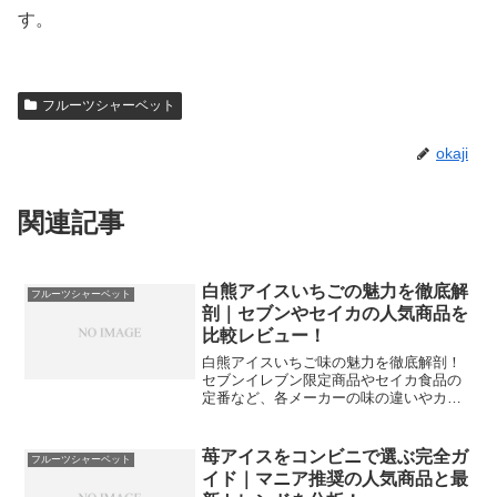
す。
フルーツシャーベット
okaji
関連記事
白熊アイスいちごの魅力を徹底解
フルーツシャーベット
剖｜セブンやセイカの人気商品を
比較レビュー！
白熊アイスいちご味の魅力を徹底解剖！
セブンイレブン限定商品やセイカ食品の
定番など、各メーカーの味の違いやカロ
リー、購入場所を詳しく紹介します。旬
の苺を贅沢に使用した白熊アイスの楽し
み方や、自宅で簡単に作れるアレンジレ
苺アイスをコンビニで選ぶ完全ガ
フルーツシャーベット
シピまで網羅しました。自分へのご褒美
イド｜マニア推奨の人気商品と最
に最適な一品を見つけてください。