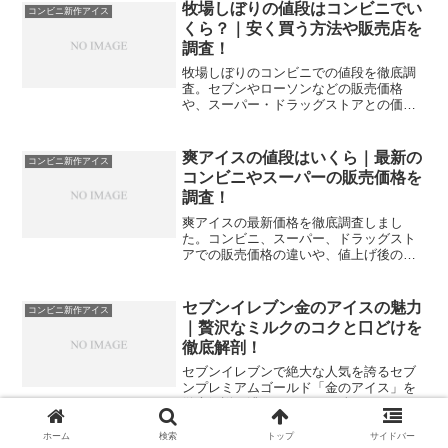
舗での見つけ方や代替品の提案まで網
牧場しぼりの値段はコンビニでい
コンビニ新作アイス
羅。今すぐ詳細をチェックして至福のス
くら？｜安く買う方法や販売店を
イーツ体験を楽しみましょう。
調査！
牧場しぼりのコンビニでの値段を徹底調
査。セブンやローソンなどの販売価格
や、スーパー・ドラッグストアとの価格
差を詳しく解説します。期間限定フレー
バーの販売傾向や、100円台で安く買うた
めのコツ、鮮度の秘密である「しぼって3
爽アイスの値段はいくら｜最新の
コンビニ新作アイス
日以内」のこだわりまで網羅した完全ガ
コンビニやスーパーの販売価格を
イドです。
調査！
爽アイスの最新価格を徹底調査しまし
た。コンビニ、スーパー、ドラッグスト
アでの販売価格の違いや、値上げ後のメ
ーカー希望小売価格、まとめ買いで安く
買うための具体的な戦略を詳しく解説し
ます。コスパ最強のバニラから期間限定
セブンイレブン金のアイスの魅力
コンビニ新作アイス
フレーバーまで、1円でもお得に楽しみた
｜贅沢なミルクのコクと口どけを
い方は必見の内容です。
徹底解剖！
セブンイレブンで絶大な人気を誇るセブ
ンプレミアムゴールド「金のアイス」を
徹底解説。濃厚なミルクの味わいやサク
サクのワッフルコーン、厳選された素材
と製法のこだわりを網羅しました。価格
ホーム
検索
トップ
サイドバー