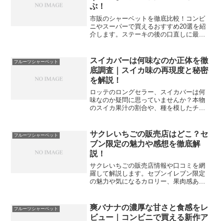
ぶ！
市販のシャーベットを徹底比較！コンビ
ニやスーパーで買えるおすすめ20選を紹
介します。ステーキの後の口直しに最適
なレモンや柚子、濃厚な果実感を楽しめ
る高級ブランドまで厳選しました。選び
方のポイントや低カロリーな商品の見分
スイカバーは何味なのか正体を徹
フルーツシャーベット
け方も解説するので、今日のデザート選
底調査｜スイカ味の再現度と秘密
びにぜひ役立ててください。
を解説！
ロッテのロングセラー、スイカバーは何
味なのか疑問に思っていませんか？本物
のスイカ果汁の割合や、種を模したチョ
コ、皮の部分の正体まで詳しく解説しま
す。夏の定番アイスの魅力を再発見し、
より美味しく楽しむための情報を網羅。
サクレいちごの販売店はどこ？セ
フルーツシャーベット
スイカ味の再現度の秘密を知りたい方は
ブン限定の魅力や感想を徹底解
必見です。
説！
サクレいちごの販売店情報や口コミを網
羅して解説します。セブンイレブン限定
の魅力や気になるカロリー、果肉感あふ
れる味の評価まで詳しく紹介。期間限定
のレアな味わいを楽しむためのポイント
や、SNSで話題のアレンジ方法も掲載し
爽バナナの濃厚な甘さと食感をレ
フルーツシャーベット
ています。
ビュー｜コンビニで買える新作ア