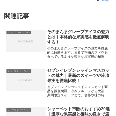
関連記事
そのまんまグレープアイスの魅力
フルーツシャーベット
とは｜本格的な果実感を徹底解明
する！
そのまんまグレープアイスの魅力を徹底
的に紐解きます。まるで本物のブドウを
食べているような贅沢な果実感の秘密
や、SNSで話題の理由を詳しく解説。さ
らにステーキの後のお口直しとしての活
用法や、カロリー情報、見つけやすい販
セブンイレブンシャインマスカッ
フルーツシャーベット
売店の傾向まで網羅しました。最高のア
トの魅力｜最新のスイーツや冷凍
イス体験を求める方は、ぜひこの記事を
果実を徹底比較！
参考にしてください。
セブンイレブンのシャインマスカット商
品を徹底網羅。冷凍フルーツから大福、
期間限定スイーツまで、価格や味の特
徴、購入のコツを詳しく解説します。コ
ンビニとは思えないクオリティの秘密
や、ステーキなどの食事との相性も提
シャーベット市販のおすすめ20選
フルーツシャーベット
案。旬を逃さず最高のマスカット体験を
｜濃厚な果実感と後味の良さで選
楽しみたい方は必見の内容です。