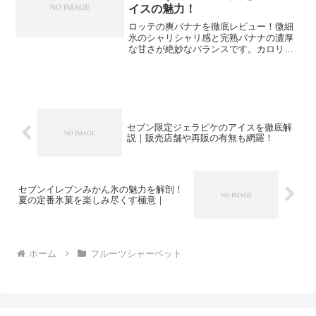
イスの魅力！
ロッテの爽バナナを徹底レビュー！微細
氷のシャリシャリ感と完熟バナナの濃厚
な甘さが絶妙なバランスです。カロリー
や糖質などの栄養成分から、コンビニや
スーパーでの販売状況、おすすめの食べ
方アレンジまで詳しく紹介します。アイ
ス好きなら見逃せない期間限定の魅力を
チェックしてください。
セブン限定ジェラピケのアイスを徹底解
説｜販売店舗や再販の有無も網羅！
セブンイレブンみかん氷の魅力を解剖！
夏の定番氷菓を楽しみ尽くす極意｜
ホーム
フルーツシャーベット