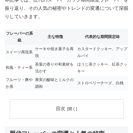
振り返り、その人気の秘密やトレンドの変遷について深掘
りしていきます。
フレーバーの系
主な特徴
代表的な期間限定味
統
ケーキや焼き菓子を再
カスタードクッキー、アップ
スイーツ再現系
現
ルパイ
茶葉の香りや和素材を
ほうじ茶クッキー、紅茶クッ
和風・ティー系
活かす
キー
フルーツ・爽や
果実の酸味とミルクの
ストロベリーチーズ、白桃
か系
調和
目次