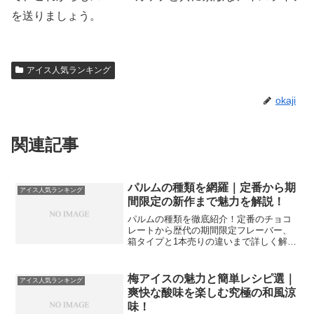
を送りましょう。
アイス人気ランキング
okaji
関連記事
パルムの種類を網羅｜定番から期
アイス人気ランキング
間限定の新作まで魅力を解説！
パルムの種類を徹底紹介！定番のチョコ
レートから歴代の期間限定フレーバー、
箱タイプと1本売りの違いまで詳しく解説
します。なめらかな口どけの秘密や、今
しか食べられない新作情報、自分好みの
味を見つけるための比較表も掲載。パル
梅アイスの魅力と簡単レシピ選｜
アイス人気ランキング
ムファンのための完全ガイドです。
爽快な酸味を楽しむ究極の和風涼
味！