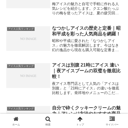
梅アイスの魅力と自宅で手軽に作れる人
気レシピを紹介します。クエン酸たっぷ
りの梅を使ったアイスは、夏の疲労回復
や食欲不振の解消に最適です。シャーベ
ットから濃厚クリームまで、種類別の特
徴や選び方を詳しく解説。爽やかな酸味
なつかしアイスの歴史と定番｜昭
アイス人気ランキング
で心も体もリフレッシュする至福の時間
和平成を彩った人気商品を網羅！
を楽しみましょう。
昭和や平成に愛された「なつかしアイ
ス」の魅力を徹底解説します。今はなき
幻の逸品から現在も購入可能な定番ま
で、世代を超えて愛されるアイスの歴史
と最新情報を網羅しました。あの頃の思
い出とともに、今すぐ食べたくなる絶品
アイスは別腹 21時にアイス 違い
アイス人気ランキング
アイスの世界を楽しみましょう。
｜夜アイスブームの双璧を徹底比
較！
夜アイス専門店として人気の「アイスは
別腹」と「21時にアイス」の違いを徹底
比較します。発祥地やメニューのこだわ
り、店舗の雰囲気など、どっちに行くべ
きか迷うポイントを網羅的に解説。自分
好みの夜パフェを見つけたい方は必見の
自分で砕くクッキークリームの魅
アイス人気ランキング
内容です。最新のトレンドを押さえて、
力｜アレンジ方法やおすすめ商品
贅沢な夜のデザートタイムを楽しみまし
を紹介！
ょう。
ホーム
検索
トップ
サイドバー
自分で砕くクッキークリームの楽しさと